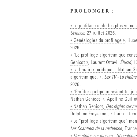
PROLONGER :
« Le profilage cible les plus vulnér
Science
, 27 juillet 2026.
« Généalogies du profilage »
, Hube
2026.
« “Le profilage algorithmique const
Genicot »
, Laurent Ottavi,
Élucid
, 1
« La librairie juridique – Nathan G
algorithmique. »
,
Lex TV - La chaîne
2026.
« “Profiler quelqu’un revient toujo
Nathan Genicot »
, Apolline Guillo
« Nathan Genicot,
Des règles sur me
Delphine Freyssinet, « L’air du te
« Le “profilage algorithmique” menac
Les Chantiers de la recherche
, France
«
Des règles sur mesure : Généalogie 