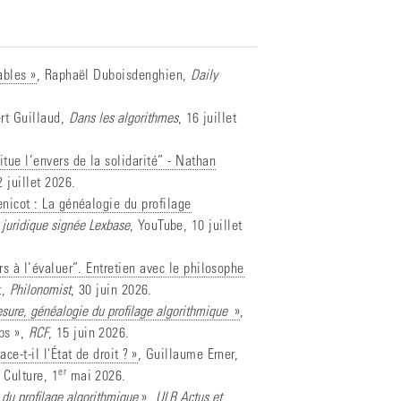
ables »
, Raphaël Duboisdenghien,
Daily
rt Guillaud,
Dans les algorithmes
, 16 juillet
itue l’envers de la solidarité” - Nathan
2 juillet 2026.
enicot : La généalogie du profilage
 juridique signée Lexbase
, YouTube, 10 juillet
urs à l’évaluer”. Entretien avec le philosophe
t,
Philonomist
, 30 juin 2026.
sure, généalogie du profilage algorithmique
»
,
mps »,
RCF
, 15 juin 2026.
e-t-il l'État de droit ? »
, Guillaume Erner,
er
 Culture, 1
mai 2026.
du profilage algorithmique
»
,
ULB Actus et