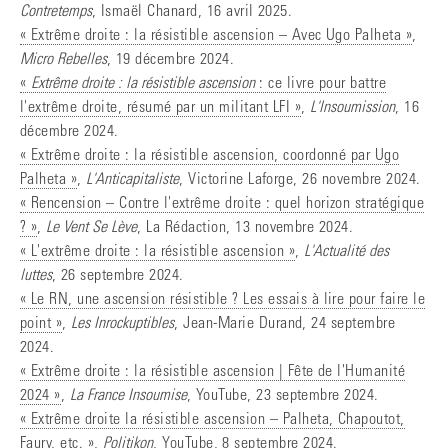
Contretemps
, Ismaël Chanard, 16 avril 2025.
« Extrême droite : la résistible ascension – Avec Ugo Palheta »
,
Micro Rebelles
, 19 décembre 2024.
«
Extrême droite : la résistible ascension
: ce livre pour battre
l'extrême droite, résumé par un militant LFI »
,
L'Insoumission
, 16
décembre 2024.
« Extrême droite : la résistible ascension, coordonné par Ugo
Palheta »
,
L'Anticapitaliste
, Victorine Laforge, 26 novembre 2024.
« Rencension – Contre l'extrême droite : quel horizon stratégique
? »
,
Le Vent Se Lève
, La Rédaction, 13 novembre 2024.
« L'extrême droite : la résistible ascension »
,
L'Actualité des
luttes
, 26 septembre 2024.
« Le RN, une ascension résistible ? Les essais à lire pour faire le
point »
,
Les Inrockuptibles
, Jean-Marie Durand, 24 septembre
2024.
« Extrême droite : la résistible ascension | Fête de l'Humanité
2024 »
,
La France Insoumise
, YouTube, 23 septembre 2024.
« Extrême droite la résistible ascension – Palheta, Chapoutot,
Faury, etc. »
,
Politikon
, YouTube, 8 septembre 2024.