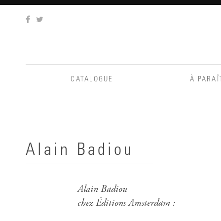
Aller
au
contenu
CATALOGUE
À PARAÎ
Alain Badiou
Alain Badiou
chez Éditions Amsterdam :