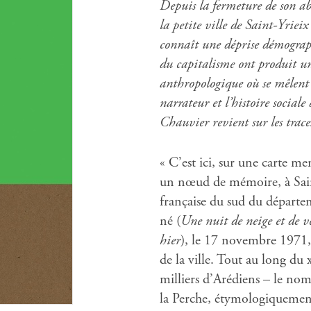
Depuis la fermeture de son aba
la petite ville de Saint-Yriei
connaît une déprise démogra
du capitalisme ont produit un
anthropologique où se mêlent
narrateur et l’histoire sociale
Chauvier revient sur les trace
« C’est ici, sur une carte m
un nœud de mémoire, à Saint-
française du sud du départe
né (
Une nuit de neige et de ve
hier
), le 17 novembre 1971,
de la ville. Tout au long du x
milliers ­d’Arédiens – le no
la Perche, étymologiquement r