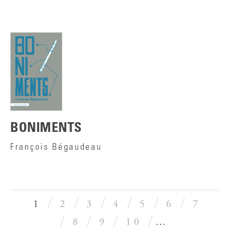
BONIMENTS
François Bégaudeau
1
2
3
4
5
6
7
8
9
10
…